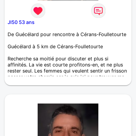
Jl50 53 ans
De Guécélard pour rencontre à Cérans-Foulletourte
Guécélard à 5 km de Cérans-Foulletourte
Recherche sa moitié pour discuter et plus si
affinités. La vie est courte profitons-en, et ne plus
rester seul. Les femmes qui veulent sentir un frisson
passer votre chemin car je suis ici pour trouver ma
moitié et quand on vous envoie un message ou
même plusieurs ayez la politesse de répondre
régulièrement.