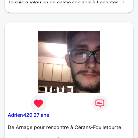
Je suis quelqu un de calme,sociable,à l ecoutes. J
adore les balades en pleine nature,les sorties entre
amis,les restaurants.
Adrien420 27 ans
De Arnage pour rencontre à Cérans-Foulletourte