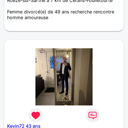
Roézé-sur-Sarthe à 7 km de Cérans-Foulletourte
Femme divorcé(e) de 49 ans recherche rencontre
homme amoureuse
Un message, un dialogue, de l'humour, un sourire,
une complicité, tout les ingrédients permettant le
rapprochement et qui sait, ça peut peut-être le faire
!
Kevin72 43 ans