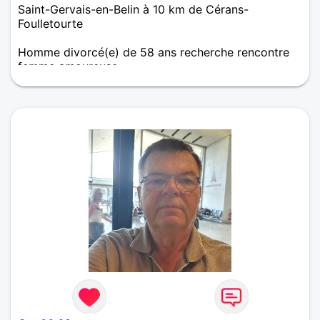
Saint-Gervais-en-Belin à 10 km de Cérans-
Foulletourte
Homme divorcé(e) de 58 ans recherche rencontre
femme amoureuse
Belle plastique mais pas plastoc, simple mais pas
simplet, aventurier mais pas aventureux, romantique
mais pas antique, entier mais pas rentier, rieur mais
pas railleur... Ne cherche surtout pas son alter ego,
mais son égaux. Libre dans sa tête et dans ses
rêves...