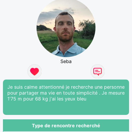
Seba
Je suis calme attentionné je recherche une personne
pour partager ma vie en toute simplicité . Je mesure
1'75 m pour 68 kg j'ai les yeux bleu
Type de rencontre recherché