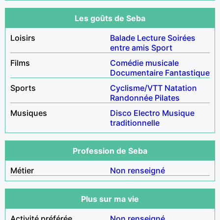
Les goûts de Seba
Loisirs
Balade
Lecture
Soirées
entre amis
Sport
Films
Comédie musicale
Documentaire
Fantastique
Sports
Cyclisme/VTT
Natation
Randonnée
Pilates
Musiques
Disco
Electro
Musique
traditionnelle
Profession de Seba
Métier
Non renseigné
Plus sur ma vie
Activité préférée
Non renseigné