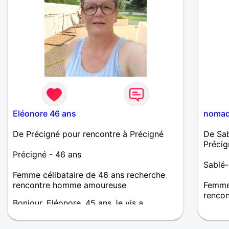
Eléonore 46 ans
nomad
De Précigné pour rencontre à Précigné
De Sab
Précig
Précigné - 46 ans
Sablé-
Femme célibataire de 46 ans recherche
rencontre homme amoureuse
Femme 
renco
Bonjour, Eléonore, 45 ans.Je vis a
Précigné. Je souhaite rencontrer un
A la r
homme de mon âge, grand, charmant ,
région