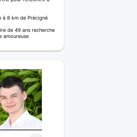
r un bout de chemin à
 le chemin qu'il nous
e à 8 km de Précigné
re de 49 ans recherche
e amoureuse