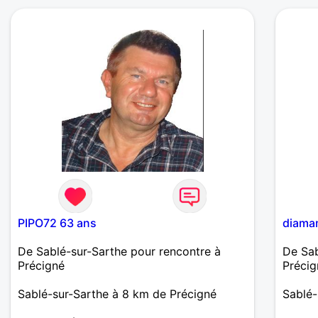
bosseur, rigolo, honnête, fidèle,vivant près
de chez moi avec qui je pourrais
envisager une relation sérieuse et durable
basant sur le partage, fidélité, l'amour,
confiance, les mêmes attentes et faire des
sorties ( amis, famille, cinéma, resto ,
bowling, sport comme le tennis, la
marche, l'équitation. Si mon profil vous
intéresse et que vous vous reconnaissez,
envoyez moi un message. Bisous 😘
PIPO72 63 ans
diaman
De Sablé-sur-Sarthe pour rencontre à
De Sab
Précigné
Précig
Sablé-sur-Sarthe à 8 km de Précigné
Sablé-