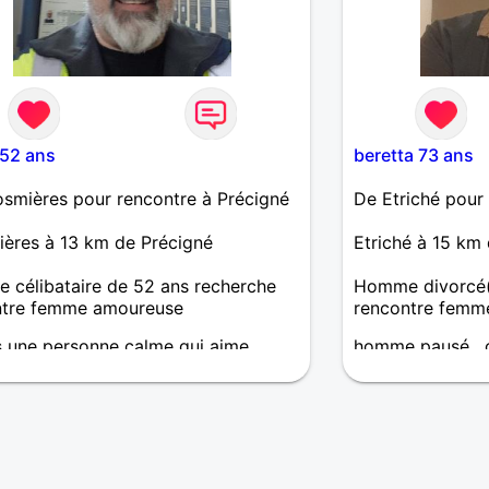
f 52 ans
beretta 73 ans
smières pour rencontre à Précigné
De Etriché pour
ères à 13 km de Précigné
Etriché à 15 km
célibataire de 52 ans recherche
Homme divorcé(
ntre femme amoureuse
rencontre femm
s une personne calme qui aime
homme pausé , 
er, passé des moments a 2 ,
femme , mais en
avec les amis, sortir, la cuisine, le
, restaurant...