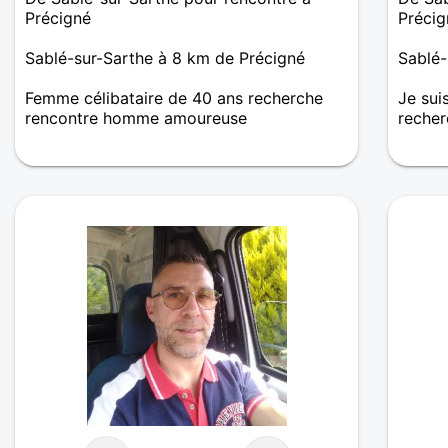
Précigné
Précig
Sablé-sur-Sarthe à 8 km de Précigné
Sablé-
Femme célibataire de 40 ans recherche
Je sui
rencontre homme amoureuse
recher
Je ne sais pas trop ce que je suis venue
chercher ici, mais si au détour d'un clic, un
p'tit gars bien pouvait entrer dans ma vie.