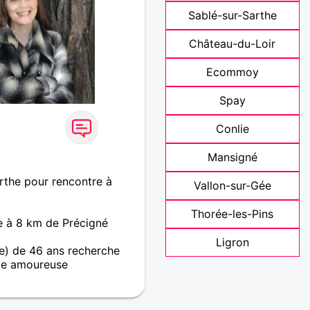
Sablé-sur-Sarthe
Château-du-Loir
Ecommoy
Spay
Conlie
Mansigné
rthe pour rencontre à
Vallon-sur-Gée
Thorée-les-Pins
e à 8 km de Précigné
Ligron
) de 46 ans recherche
e amoureuse
 homme plutôt calme, qui
t. Mon rêve serait de