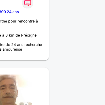
00 24 ans
rthe pour rencontre à
e à 8 km de Précigné
re de 24 ans recherche
e amoureuse
 21 ans, recherche des
able pour commencer,
ier, je pars bientot pour
nde