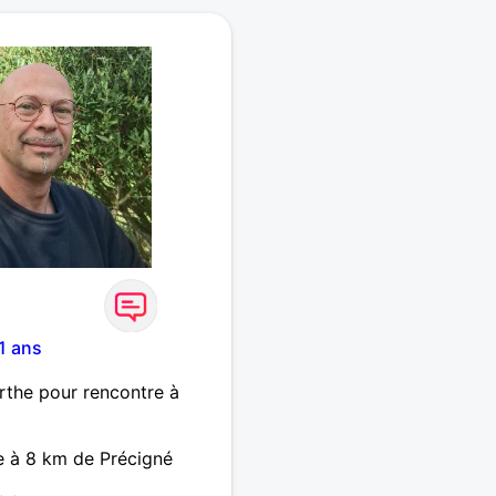
d amour, mes occupations
 la danse, le shopping,
1 ans
rthe pour rencontre à
e à 8 km de Précigné