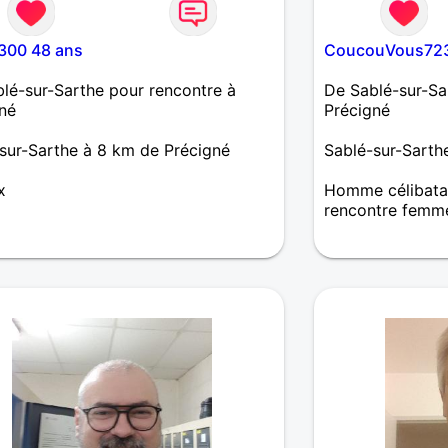
300 48 ans
CoucouVous723
lé-sur-Sarthe pour rencontre à
De Sablé-sur-Sa
né
Précigné
sur-Sarthe à 8 km de Précigné
Sablé-sur-Sarth
x
Homme célibatai
rencontre femm
Jeune homme de
rencontre amic
cuistot et patiss
erasmus, en irla