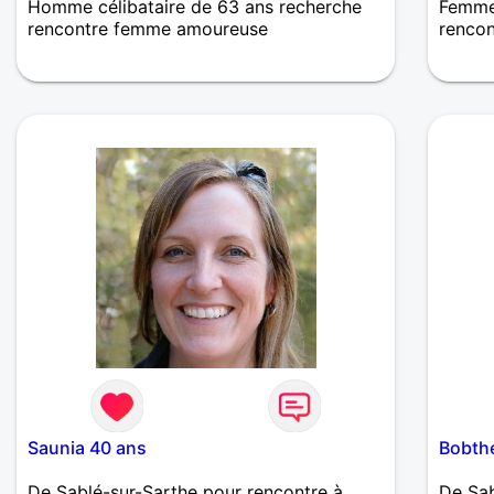
Homme célibataire de 63 ans recherche
Femme
rencontre femme amoureuse
renco
Une rencontre, un verre, une discution et
Femme
qui sait cela pourrait améner à bien
simple
d'autres rencontres ... puis comme on le
dit "plus si affinités" pour, et consommer
sans modération ...
Saunia 40 ans
Bobth
De Sablé-sur-Sarthe pour rencontre à
De Sab