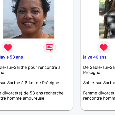
avie 53 ans
jalye 46 ans
lé-sur-Sarthe pour rencontre à
De Sablé-sur-Sa
né
Précigné
sur-Sarthe à 8 km de Précigné
Sablé-sur-Sarth
divorcé(e) de 53 ans recherche
Femme divorcé(e
ntre homme amoureuse
rencontre homm
echerche d'une rencontre sérieuse
Je recherche un
 Sablé - La Flèche,...
sait ce qu'il veu