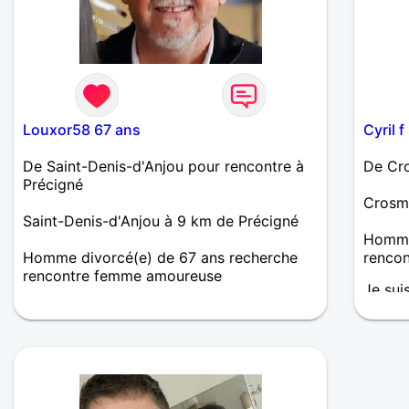
Louxor58 67 ans
Cyril 
De Saint-Denis-d'Anjou pour rencontre à
De Cro
Précigné
Crosmi
Saint-Denis-d'Anjou à 9 km de Précigné
Homme 
Homme divorcé(e) de 67 ans recherche
renco
rencontre femme amoureuse
Je sui
Retraité, divorcé je recherche une relation
partag
sérieuse et stable, dans la complicité et le
comme 
lâcher prise. Une chanson qui résume bien
cinéma
mes attentes sur ce site, "bonne nouvelle"
de Francis Cabrel.