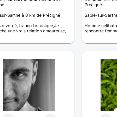
l'envie de trace
né
Précigné
deux (voire tout
reste...).
sur-Sarthe à 8 km de Précigné
Sablé-sur-Sarth
s divorcé, franco britanique,Je
Homme célibatai
che une vrais relation amoureuse,
rencontre femm
fabrice