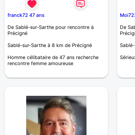
franck72 47 ans
Moi72
De Sablé-sur-Sarthe pour rencontre à
De Sab
Précigné
Précig
Sablé-sur-Sarthe à 8 km de Précigné
Sablé-
Homme célibataire de 47 ans recherche
Sérieu
rencontre femme amoureuse
je ne suis pas ici pour un plan d'un soir,
encore moins pour blablater pendant des
mois avec des personnes qui ne savent
pas ce qu'elles veulent. j'aime le sport, la
bouffe, les voyages et la musique. J'ai un
faible pour l'authenticité ,la douceur et les
choses simples