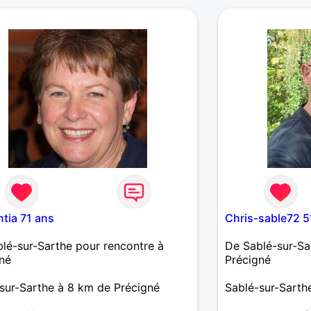
trouver le gran
et passions sont
sortir.
tia 71 ans
Chris-sable72 5
lé-sur-Sarthe pour rencontre à
De Sablé-sur-Sa
né
Précigné
sur-Sarthe à 8 km de Précigné
Sablé-sur-Sarth