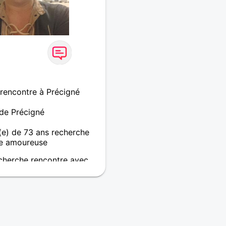
 rencontre à Précigné
 de Précigné
e) de 73 ans recherche
e amoureuse
cherche rencontre avec
 gardant son chez-soi .