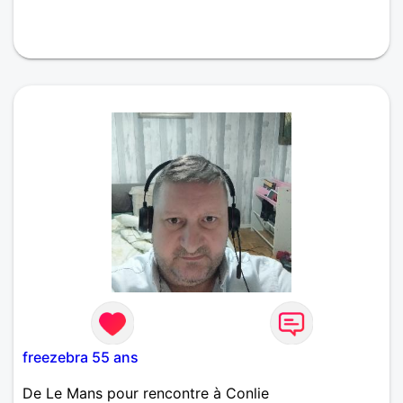
freezebra 55 ans
De Le Mans pour rencontre à Conlie