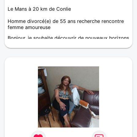
Le Mans à 20 km de Conlie
Homme divorcé(e) de 55 ans recherche rencontre
femme amoureuse
Bonjour, je souhaite découvrir de nouveaux horizons
pour pouvoir continuer ma vie avec celle qui fera
vibrer ma corde sensible. Divorcé et papa, je suis
fonctionnaire le jour et ecrivain la nuit