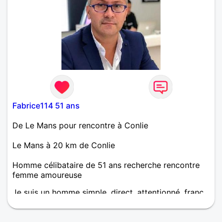
Fabrice114 51 ans
De Le Mans pour rencontre à Conlie
Le Mans à 20 km de Conlie
Homme célibataire de 51 ans recherche rencontre
femme amoureuse
Je suis un homme simple, direct, attentionné, franc
et sérieux