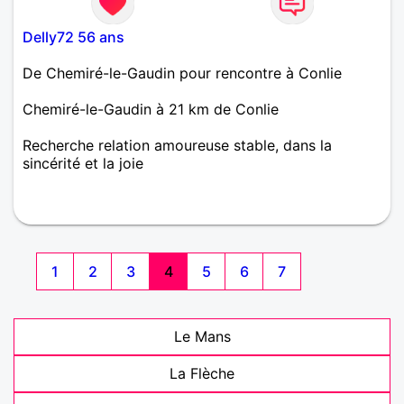
Delly72 56 ans
De Chemiré-le-Gaudin pour rencontre à Conlie
Chemiré-le-Gaudin à 21 km de Conlie
Recherche relation amoureuse stable, dans la
sincérité et la joie
1
2
3
4
5
6
7
Le Mans
La Flèche