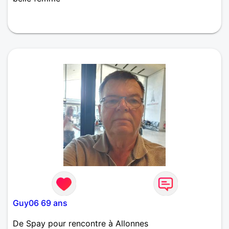
Guy06 69 ans
De Spay pour rencontre à Allonnes