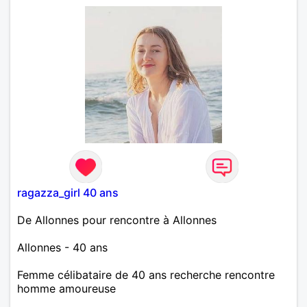
ragazza_girl 40 ans
De Allonnes pour rencontre à Allonnes
Allonnes - 40 ans
Femme célibataire de 40 ans recherche rencontre
homme amoureuse