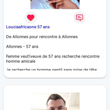
Louciaafricaone 57 ans
De Allonnes pour rencontre à Allonnes
Allonnes - 57 ans
Femme veuf/veuve de 57 ans recherche rencontre
homme amicale
Je recherche un homme gentil sans prise de tête
prêt à venir me voir