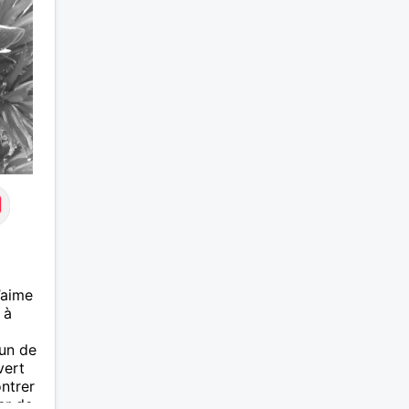
’aime
 à
’un de
vert
ontrer
er de