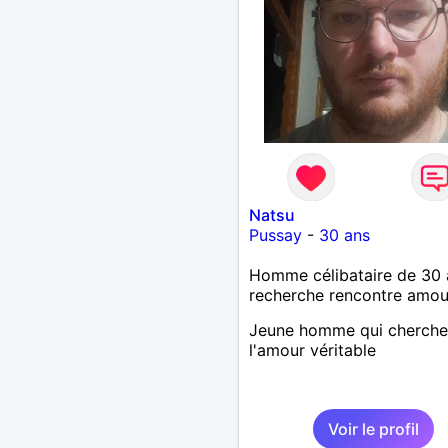
Natsu
Pussay
-
30 ans
Homme célibataire de 30 
recherche rencontre amo
Jeune homme qui cherche
l'amour véritable
Voir le profil