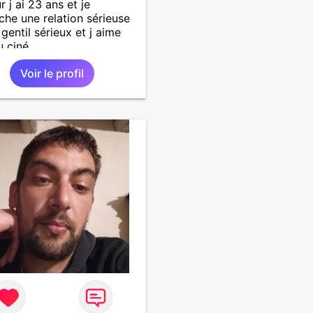
r j ai 23 ans et je
che une relation sérieuse
 gentil sérieux et j aime
u ciné....
Voir le profil