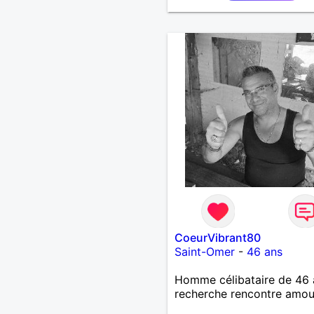
CoeurVibrant80
Saint-Omer
-
46 ans
Homme célibataire de 46 
recherche rencontre amo