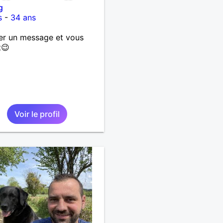
g
s
-
34 ans
er un message et vous
t😉
Voir le profil