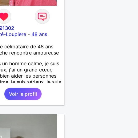
91302
té-Loupière
-
48 ans
célibataire de 48 ans
che rencontre amoureuse
s un homme calme, je suis
ux, j'ai un grand cœur,
 bien aider les personnes
ime, je suis sérieux, je suis
e, je suis honnête, j'aime
Voir le profil
'on joue avec moi et
 pas les mensonges. Je
e une relation amoureuse
ieuse.