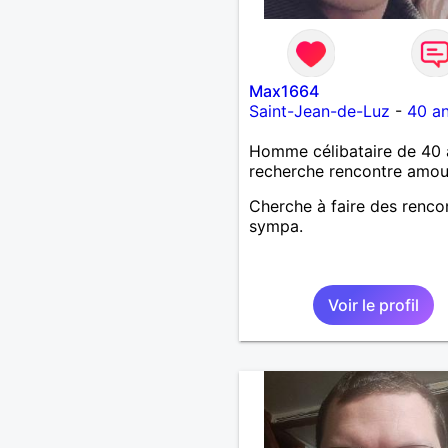
Max1664
Saint-Jean-de-Luz
-
40 a
Homme célibataire de 40 
recherche rencontre amo
Cherche à faire des renco
sympa.
Voir le profil