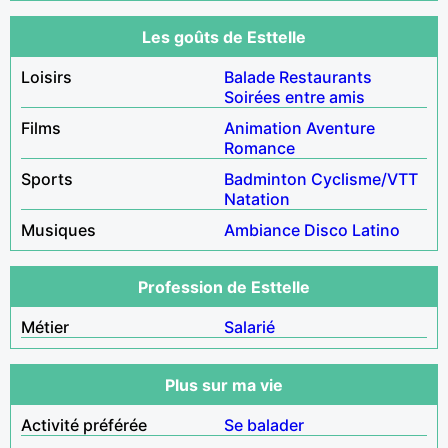
Les goûts de Esttelle
Loisirs
Balade
Restaurants
Soirées entre amis
Films
Animation
Aventure
Romance
Sports
Badminton
Cyclisme/VTT
Natation
Musiques
Ambiance
Disco
Latino
Profession de Esttelle
Métier
Salarié
Plus sur ma vie
Activité préférée
Se balader