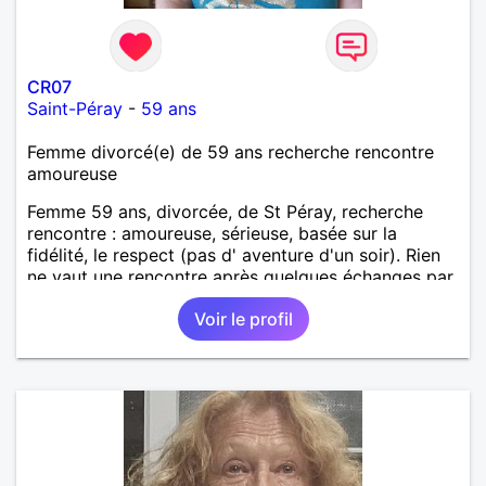
CR07
Saint-Péray
-
59 ans
Femme divorcé(e) de 59 ans recherche rencontre
amoureuse
Femme 59 ans, divorcée, de St Péray, recherche
rencontre : amoureuse, sérieuse, basée sur la
fidélité, le respect (pas d' aventure d'un soir). Rien
ne vaut une rencontre après quelques échanges par
messages pour savoir si il y a un feeling entre les
Voir le profil
deux et le désir de se revoir. Au plaisir de se
découvrir...