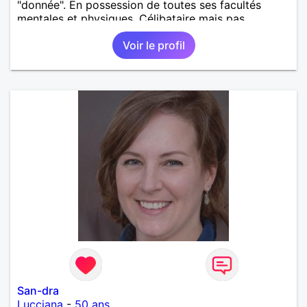
"donnée". En possession de toutes ses facultés
mentales et physiques. Célibataire mais pas
solitaire, je mène une vie bien remplie. Je ne suis
Voir le profil
pas sur ce site par dépit, ni en tant que
représentatrice de la Femme Divorcée Mal dans sa
peau. A bientôt.
San-dra
Lucciana
-
50 ans