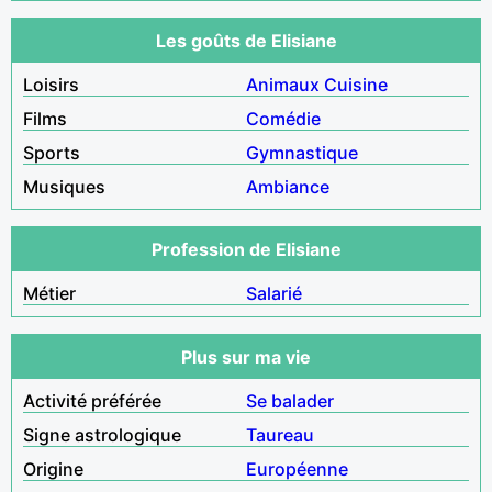
Les goûts de Elisiane
Loisirs
Animaux
Cuisine
Films
Comédie
Sports
Gymnastique
Musiques
Ambiance
Profession de Elisiane
Métier
Salarié
Plus sur ma vie
Activité préférée
Se balader
Signe astrologique
Taureau
Origine
Européenne