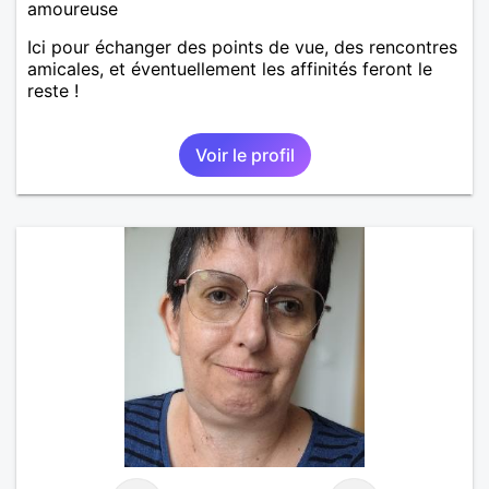
amoureuse
Ici pour échanger des points de vue, des rencontres
amicales, et éventuellement les affinités feront le
reste !
Voir le profil