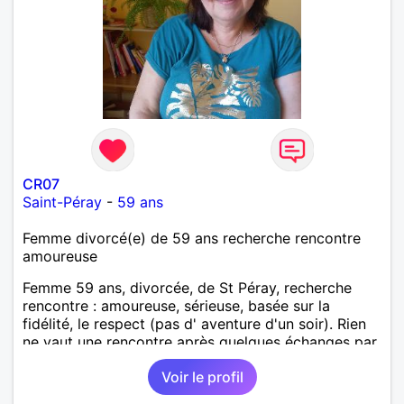
CR07
Saint-Péray
-
59 ans
Femme divorcé(e) de 59 ans recherche rencontre
amoureuse
Femme 59 ans, divorcée, de St Péray, recherche
rencontre : amoureuse, sérieuse, basée sur la
fidélité, le respect (pas d' aventure d'un soir). Rien
ne vaut une rencontre après quelques échanges par
messages pour savoir si il y a un feeling entre les
Voir le profil
deux et le désir de se revoir. Au plaisir de se
découvrir...