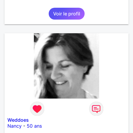
Voir le profil
Weddoes
Nancy
-
50 ans