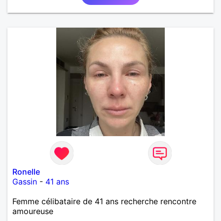
Ronelle
Gassin
-
41 ans
Femme célibataire de 41 ans recherche rencontre
amoureuse