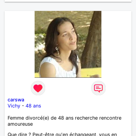
carswa
Vichy
-
48 ans
Femme divorcé(e) de 48 ans recherche rencontre
amoureuse
Que dire ? Peut-être qu'en échangeant, vous en