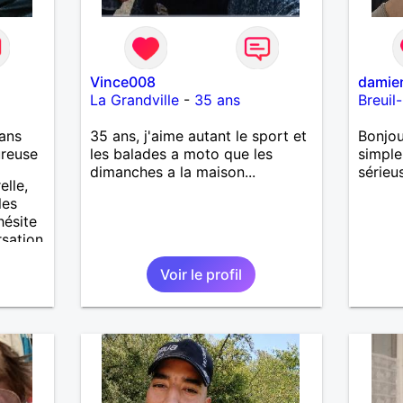
Vince008
damie
La Grandville
-
35 ans
Breuil
ans
35 ans, j'aime autant le sport et
Bonjou
ureuse
les balades a moto que les
simple
dimanches a la maison...
sérieu
elle,
les
hésite
rsation
 d’une
Voir le profil