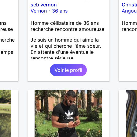
seb vernon
Christ
Vernon
-
36 ans
Angou
ans
Homme célibataire de 36 ans
Homme
ureuse
recherche rencontre amoureuse
renco
cherche
Je suis un homme qui aime la
vie et qui cherche l'âme soeur.
 temps
En attente d'une éventuelle
rencontre sérieuse.
Voir le profil