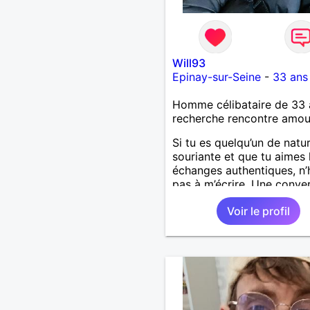
Will93
Epinay-sur-Seine
-
33 ans
Homme célibataire de 33 
recherche rencontre amo
Si tu es quelqu’un de natur
souriante et que tu aimes 
échanges authentiques, n’
pas à m’écrire. Une conve
peut parfois être le début
Voir le profil
belle histoire. À bientôt.