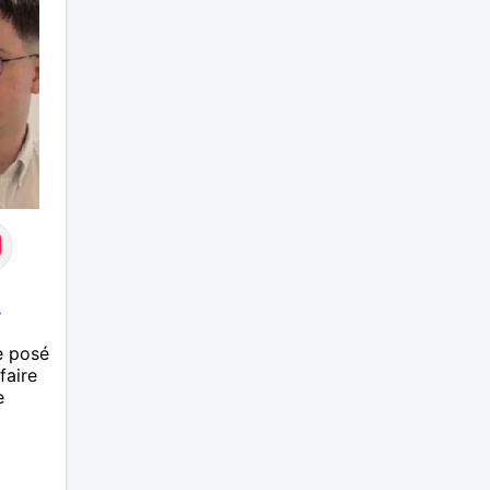
s
e posé
faire
e