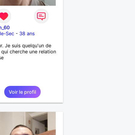
n_60
-le-Sec
-
38 ans
r. Je suis quelqu'un de
 qui cherche une relation
se
Voir le profil