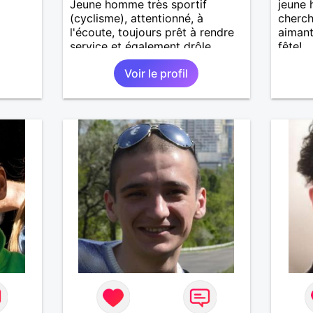
Jeune homme très sportif
jeune
(cyclisme), attentionné, à
cherch
l'écoute, toujours prêt à rendre
aimant 
service et également drôle
fête!
(autoderision, tout type
Voir le profil
d'humour...)