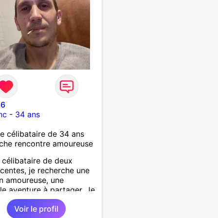
36
nc
-
34 ans
célibataire de 34 ans
che rencontre amoureuse
 célibataire de deux
centes, je recherche une
on amoureuse, une
le aventure à partager. Je
uelqu'un de doux et
Voir le profil
ux, fleur bleue et