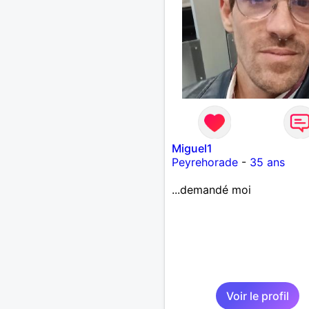
Miguel1
Peyrehorade
-
35 ans
...demandé moi
Voir le profil