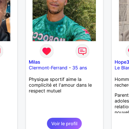
Milas
Hope
Clermont-Ferrand
-
35 ans
Le Bla
Physique sportif aime la
Homme 
complicité et l'amour dans le
recher
respect mutuel
Parent
adoles
relati
nouvel
suis q
Voir le profil
génére