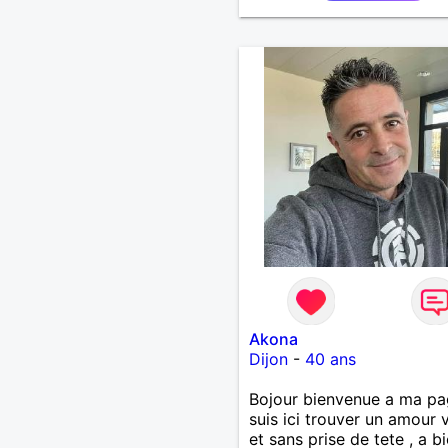
Akona
Dijon
-
40 ans
Bojour bienvenue a ma pag
suis ici trouver un amour 
et sans prise de tete , a b