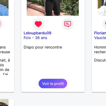
Leloupbardu09
Florian
Foix
-
36 ans
Vaucle
ans
Dispo pour rencontre
Homme 
ureuse
recher
ait, à
Discut
uis
ein de
 J'ai
Voir le profil
os