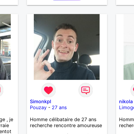
romant
partag
de déc
la simp
Simonkpl
nikola
Pouzay
-
27 ans
Limog
e , je
Homme célibataire de 27 ans
Homme 
vraie
recherche rencontre amoureuse
recher
ientot