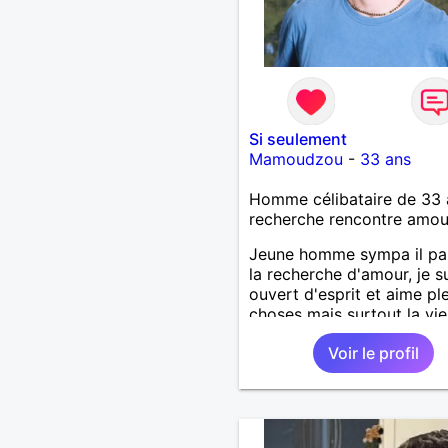
Si seulement
Mamoudzou
-
33 ans
Homme célibataire de 33 
recherche rencontre amo
Jeune homme sympa il par
la recherche d'amour, je s
ouvert d'esprit et aime pl
choses mais surtout la vie.
hâte de faire votre
Voir le profil
connaissance. J'attends v
messages.