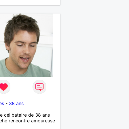
ique. Je souhaite
er des moments de joie,
ouverte, des valeurs, de
licité.
es
-
38 ans
célibataire de 38 ans
che rencontre amoureuse