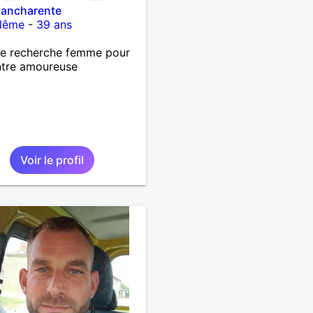
iancharente
lême
-
39 ans
 recherche femme pour
ntre amoureuse
Voir le profil