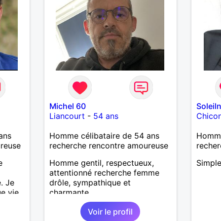
Michel 60
Soleil
Liancourt
-
54 ans
Chicon
ans
Homme célibataire de 54 ans
Homme 
ureuse
recherche rencontre amoureuse
recher
e
Homme gentil, respectueux,
Simpl
attentionné recherche femme
. Je
drôle, sympathique et
e vie
charmante
our.
Voir le profil