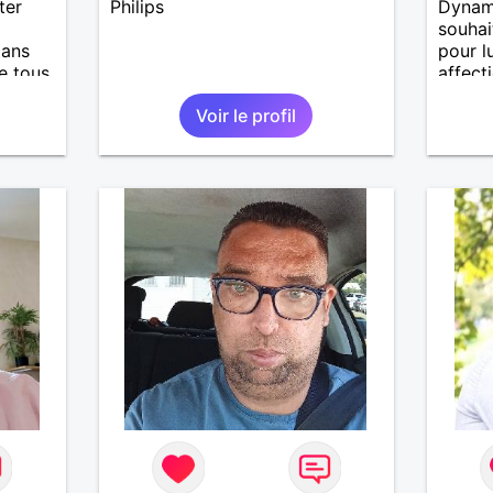
ter
Philips
Dynami
souhai
dans
pour l
de tous
affect
e...
l'océa
Voir le profil
collec