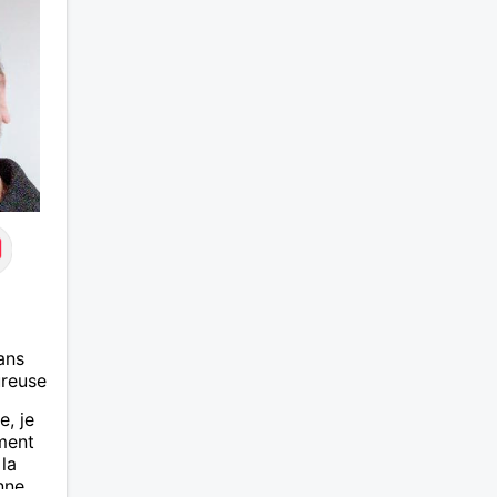
ans
ureuse
e, je
ment
 la
nne