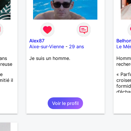
Alex87
Belho
Aixe-sur-Vienne
-
29 ans
Le Mér
ans
Je suis un homme.
Homme
ureuse
recher
re
« Parf
itié il
croise
formida
d’écha
compre
Voir le profil
import
notre v