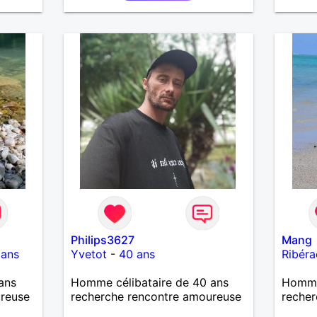
Philips3627
Mang
 ans
Yvetot
-
40 ans
Ribéra
ans
Homme célibataire de 40 ans
Homme
ureuse
recherche rencontre amoureuse
recher