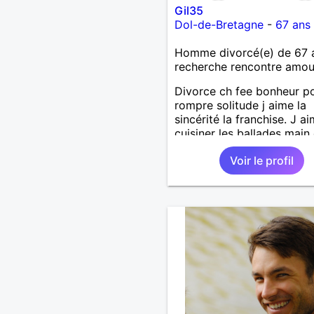
Gil35
Dol-de-Bretagne
-
67 ans
Homme divorcé(e) de 67 
recherche rencontre amo
Divorce ch fee bonheur p
rompre solitude j aime la
sincérité la franchise. J a
cuisiner les ballades main
la main en forêt ou bord 
Voir le profil
surtout l'hiver après un b
Coup de vent un thé bien
chaud.pour le reste a déco