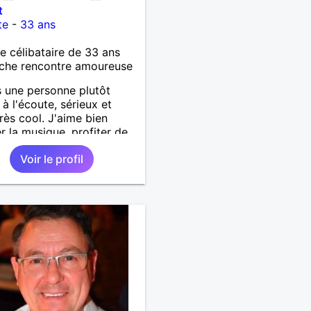
t
te
-
33 ans
célibataire de 33 ans
che rencontre amoureuse
s une personne plutôt
 à l'écoute, sérieux et
très cool. J'aime bien
r la musique, profiter de
re et faire du sport.
Voir le profil
tez pas à m'écrire pour
connaissance.