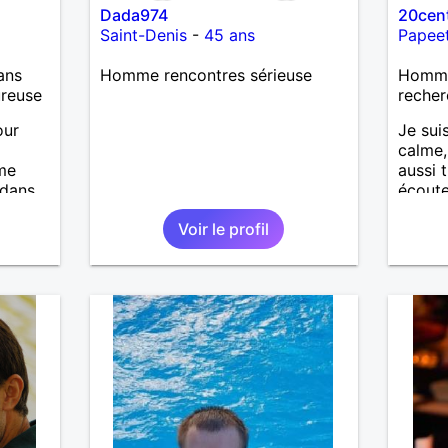
Dada974
20cen
Saint-Denis
-
45 ans
Papee
ans
Homme rencontres sérieuse
Homme 
ureuse
recher
our
Je sui
calme,
ime
aussi 
 dans
écoute
de mer
la natu
Voir le profil
on
N'hési
faire 
uvrir