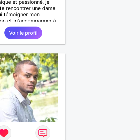
que et passionné, je
te rencontrer une dame
ui témoigner mon
ion et m'accompagner à
n ou lors de sorties entre
Voir le profil
tionneurs.