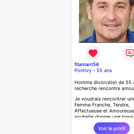
filamant56
Pontivy
-
55 ans
Homme divorcé(e) de 55 
recherche rencontre amo
Je voudrais rencontrer un
Femme Franche, Tendre,
Affectueuse et Amoureuse
souhaite donner une longu
à notre belle histoire d'Am
Voir le profil