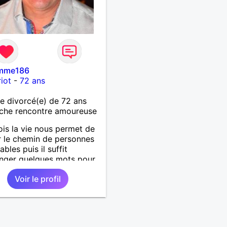
mme186
iot
-
72 ans
 divorcé(e) de 72 ans
che rencontre amoureuse
ois la vie nous permet de
r le chemin de personnes
bles puis il suffit
nger quelques mots pour
ndre qu’elles deviennent
Voir le profil
antes et pour le reste de
ie. »