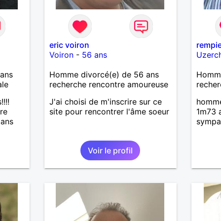
eric voiron
rempi
Voiron
-
56 ans
Uzerc
ans
Homme divorcé(e) de 56 ans
Homme 
ale
recherche rencontre amoureuse
recher
!!!
J'ai choisi de m'inscrire sur ce
homme 
ire
site pour rencontrer l'âme soeur
1m73 a
dans
sympa
Voir le profil