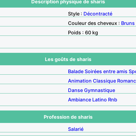
Description physique de sharis
Style :
Décontracté
Couleur des cheveux :
Bruns
Poids : 60 kg
Les goûts de sharis
Balade
Soirées entre amis
Sp
Animation
Classique
Romanc
Danse
Gymnastique
Ambiance
Latino
Rnb
Profession de sharis
Salarié