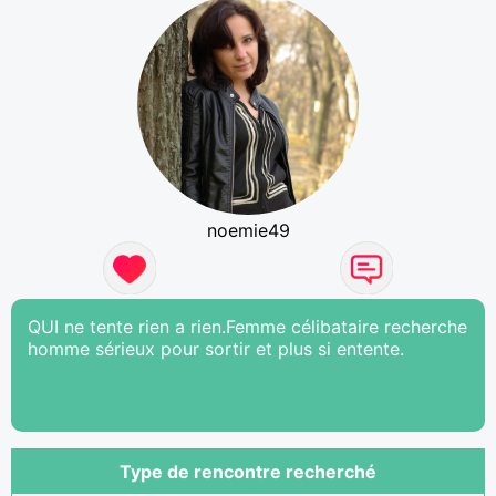
noemie49
QUI ne tente rien a rien.Femme célibataire recherche
homme sérieux pour sortir et plus si entente.
Type de rencontre recherché