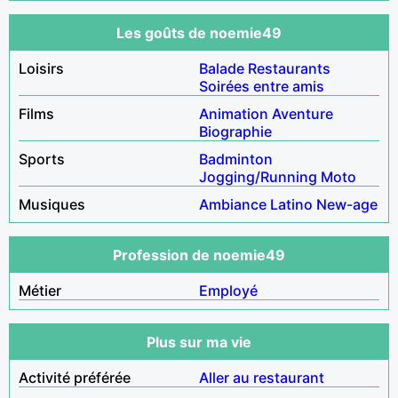
Les goûts de noemie49
Loisirs
Balade
Restaurants
Soirées entre amis
Films
Animation
Aventure
Biographie
Sports
Badminton
Jogging/Running
Moto
Musiques
Ambiance
Latino
New-age
Profession de noemie49
Métier
Employé
Plus sur ma vie
Activité préférée
Aller au restaurant