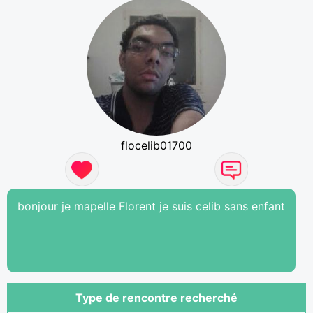
flocelib01700
bonjour je mapelle Florent je suis celib sans enfant
Type de rencontre recherché