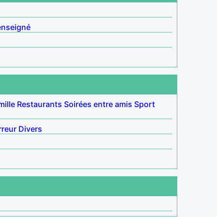
enseigné
mille
Restaurants
Soirées entre amis
Sport
rreur
Divers