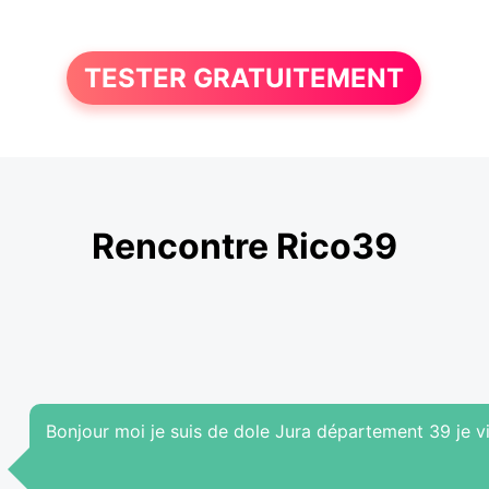
TESTER GRATUITEMENT
Rencontre Rico39
Bonjour moi je suis de dole Jura département 39 je vie