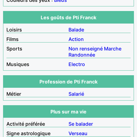
Les goûts de Pti Franck
Loisirs
Balade
Films
Action
Sports
Non renseigné
Marche
Randonnée
Musiques
Electro
Profession de Pti Franck
Métier
Salarié
Plus sur ma vie
Activité préférée
Se balader
Signe astrologique
Verseau