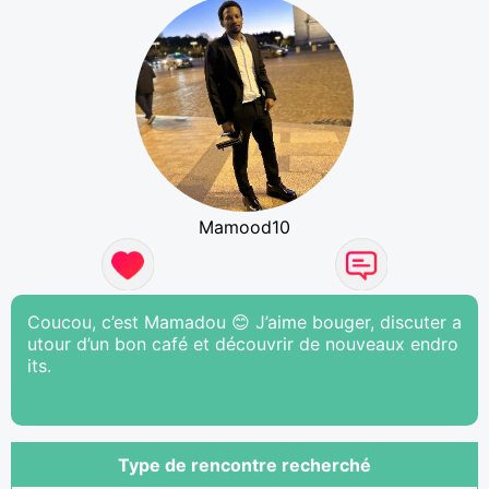
Mamood10
Coucou, c’est Mamadou 😊 J’aime bouger, discuter a
utour d’un bon café et découvrir de nouveaux endro
its.
Type de rencontre recherché