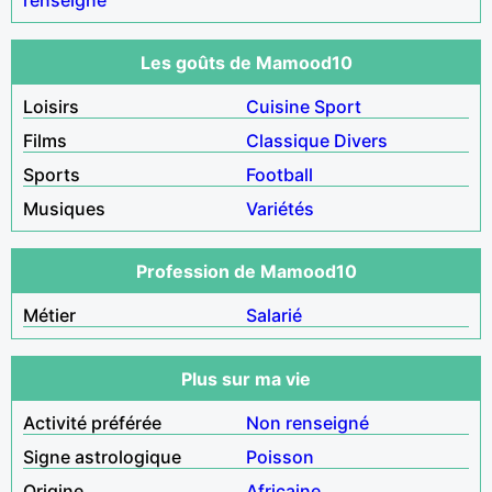
Les goûts de Mamood10
Loisirs
Cuisine
Sport
Films
Classique
Divers
Sports
Football
Musiques
Variétés
Profession de Mamood10
Métier
Salarié
Plus sur ma vie
Activité préférée
Non renseigné
Signe astrologique
Poisson
Origine
Africaine