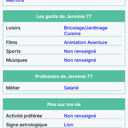
Les goûts de Jeremie 77
Loisirs
Bricolage/Jardinage
Cuisine
Films
Animation
Aventure
Sports
Non renseigné
Musiques
Non renseigné
Profession de Jeremie 77
Métier
Salarié
Plus sur ma vie
Activité préférée
Non renseigné
Signe astrologique
Lion