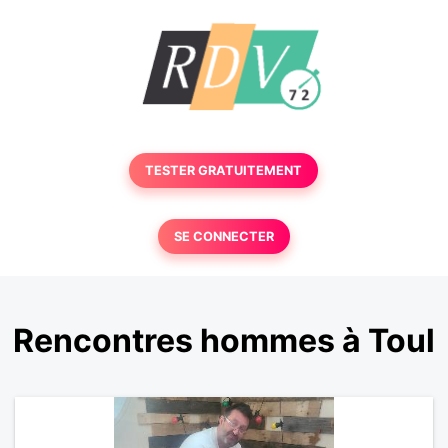
TESTER GRATUITEMENT
SE CONNECTER
Rencontres hommes à Toul