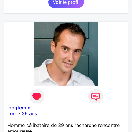
Voir le profil
longterme
Toul
-
39 ans
Homme célibataire de 39 ans recherche rencontre
amoureuse