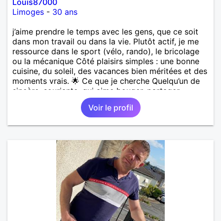
Louis87000
Limoges
-
30 ans
j’aime prendre le temps avec les gens, que ce soit
dans mon travail ou dans la vie. Plutôt actif, je me
ressource dans le sport (vélo, rando), le bricolage
ou la mécanique Côté plaisirs simples : une bonne
cuisine, du soleil, des vacances bien méritées et des
moments vrais. 🌟 Ce que je cherche Quelqu’un de
sincère, souriante, qui aime bouger, partager,
discuter… Si tu es curieuse, bienveillante et que tu
Voir le profil
as envie d’une relation sérieuse mais sans pression,
on devrait bien s’entendre 🙂