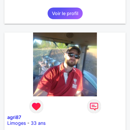
Voir le profil
agri87
Limoges
-
33 ans