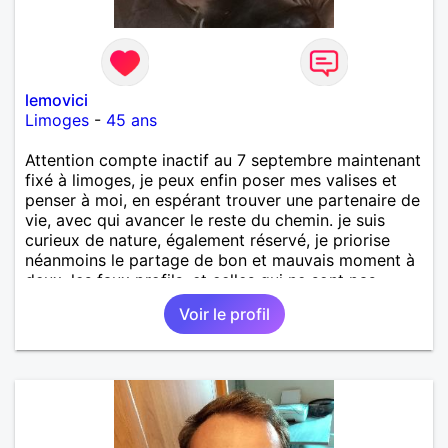
lemovici
Limoges
-
45 ans
Attention compte inactif au 7 septembre maintenant
fixé à limoges, je peux enfin poser mes valises et
penser à moi, en espérant trouver une partenaire de
vie, avec qui avancer le reste du chemin. je suis
curieux de nature, également réservé, je priorise
néanmoins le partage de bon et mauvais moment à
deux. les faux profils, et celles qui ne sont pas
capable de courtoisie ou de respect je zappe !!!
Voir le profil
c'est le minimum de répondre merci