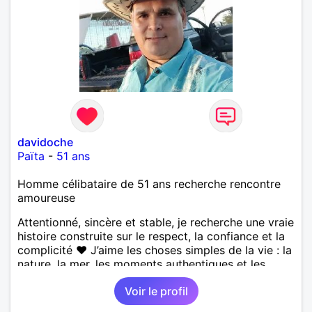
davidoche
Païta
-
51 ans
Homme célibataire de 51 ans recherche rencontre
amoureuse
Attentionné, sincère et stable, je recherche une vraie
histoire construite sur le respect, la confiance et la
complicité ❤️ J’aime les choses simples de la vie : la
nature, la mer, les moments authentiques et les
personnes au grand cœur 🌊🌿 Très câlin et
Voir le profil
affectueux, j’adore les petits moments de tendresse
et les calinous réguliers 😊❤️ La solitude finit parfois