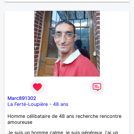
par peser, alors si tu es en Nouvelle-Calédonie et
que tu crois encore à un amour vrai, prenons le
temps de discuter… et laissons l’avenir nous guider
🌹
Marc891302
La Ferté-Loupière
-
48 ans
Homme célibataire de 48 ans recherche rencontre
amoureuse
Je suis un homme calme, je suis généreux, j'ai un