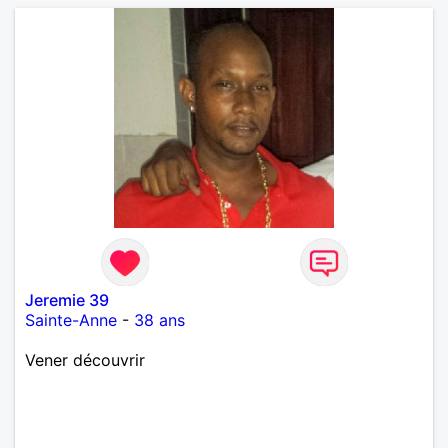
forme et plutôt agréable à regarder. (Enfin je le
pense en tout cas 😂)
Jeremie 39
Sainte-Anne
-
38 ans
Vener découvrir