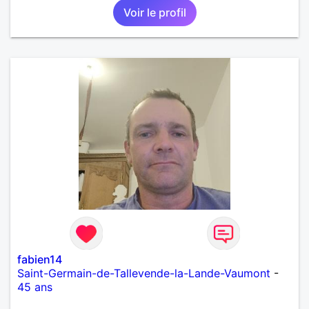
Voir le profil
fabien14
Saint-Germain-de-Tallevende-la-Lande-Vaumont
-
45 ans