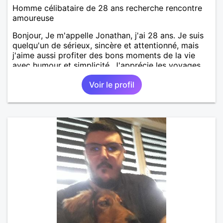
Homme célibataire de 28 ans recherche rencontre
amoureuse
Bonjour, Je m'appelle Jonathan, j'ai 28 ans. Je suis
quelqu'un de sérieux, sincère et attentionné, mais
j'aime aussi profiter des bons moments de la vie
avec humour et simplicité. J'apprécie les voyages,
les découvertes, les jeux vidéo et les moments de
Voir le profil
détente. Je suis à la recherche d'une personne
authentique avec qui partager de belles
expériences, construire une relation sérieuse basée
sur la confiance, le respect et la complicité. Si tu
apprécies les conversations sincères, les fous rires
et les personnes qui savent ce qu'elles veulent,
n'hésite pas à venir discuter. Au plaisir de faire
connaissance !