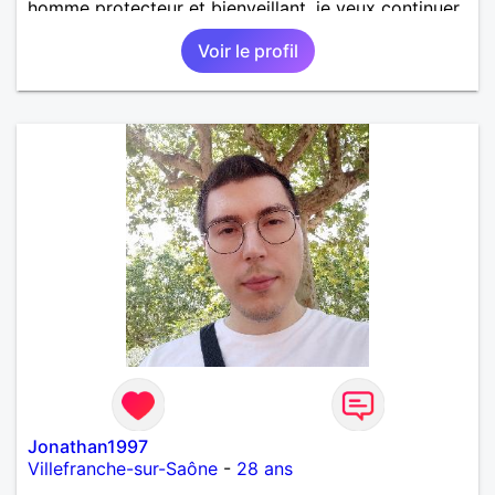
homme protecteur et bienveillant, je veux continuer
d'y croire et pouvoir enfin former la petite famille
Voir le profil
que je désir temps. Faux profil, profiteuse et autres
joyeuseté passer votre chemin, vous ne
m'intéressez pas du tout!
Jonathan1997
Villefranche-sur-Saône
-
28 ans