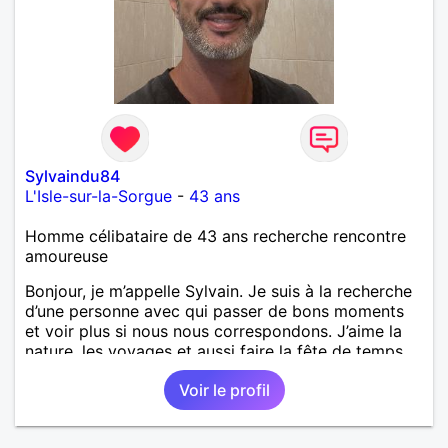
Sylvaindu84
L'Isle-sur-la-Sorgue
-
43 ans
Homme célibataire de 43 ans recherche rencontre
amoureuse
Bonjour, je m’appelle Sylvain. Je suis à la recherche
d’une personne avec qui passer de bons moments
et voir plus si nous nous correspondons. J’aime la
nature, les voyages et aussi faire la fête de temps
en temps ;-)Je suis papa d’un petit garçon de 7 ans
Voir le profil
dont je m’occupe en garde alternée. J’aime à peu
près tous les styles de musique. (Oui je suis pas
trop fan de Jul). Je fais du sport pour garder la