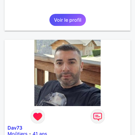
Voir le profil
Dav73
Moûtiers
-
41 ans