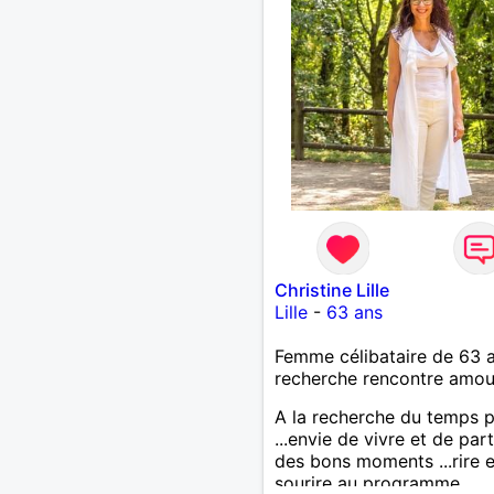
je fume rarement, je ris so
Je cherche un vrai amour
pour continuer à profiter 
vie mais à deux. Je peux 
faire toute seule, mais j en
marre je veux partagé et r
Christine Lille
Lille
-
63 ans
Femme célibataire de 63 
recherche rencontre amo
A la recherche du temps 
...envie de vivre et de par
des bons moments ...rire e
sourire au programme...