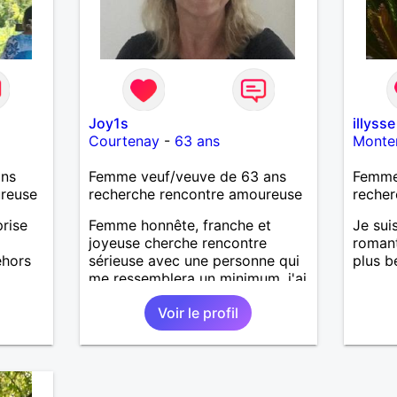
sentiers battus me raviraient. Je
m'engage à répondre à votre
message. Au plaisir de vous lire.
Joy1s
illysse
Courtenay
-
63 ans
Monte
ans
Femme veuf/veuve de 63 ans
Femme
ureuse
recherche rencontre amoureuse
recher
prise
Femme honnête, franche et
Je sui
joyeuse cherche rencontre
romant
ehors
sérieuse avec une personne qui
plus b
me ressemblera un minimum. j'ai
r,
des défauts comme tout le
Voir le profil
s
monde et souhaite une vie
s et
sereine dans une relation sur du
. J
long terme.
 Je ne
lcool,