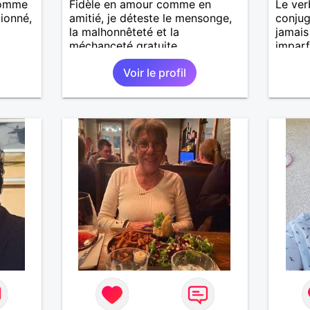
 homme
Fidèle en amour comme en
Le ver
ionné,
amitié, je déteste le mensonge,
conjug
la malhonnêteté et la
jamais
méchanceté gratuite.
imparf
condit
Voir le profil