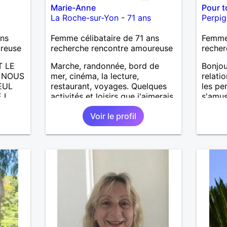
Marie-Anne
Pour t
La Roche-sur-Yon
-
71 ans
Perpi
ans
Femme célibataire de 71 ans
Femme
ureuse
recherche rencontre amoureuse
recher
T LE
Marche, randonnée, bord de
Bonjou
A NOUS
mer, cinéma, la lecture,
relati
EUL
restaurant, voyages. Quelques
les pe
 L
activités et loisirs que j'aimerais
s'amus
partager ainsi que les vôtres.
Voir le profil
CITE,
Recevoir mes enfants, mes
petits-enfants et mes amis.
ADES,
Bénévolat auprès des enfants à
l’école, pour le cinéma
UTE
indépendant... Se rencontrer,
ERA
être à l’écoute, échanger avec
une personne de confiance,
pour une vie de partage, de
tendresse. Les voyages et où
randonnées en France ou à
l'étranger à deux en dehors des