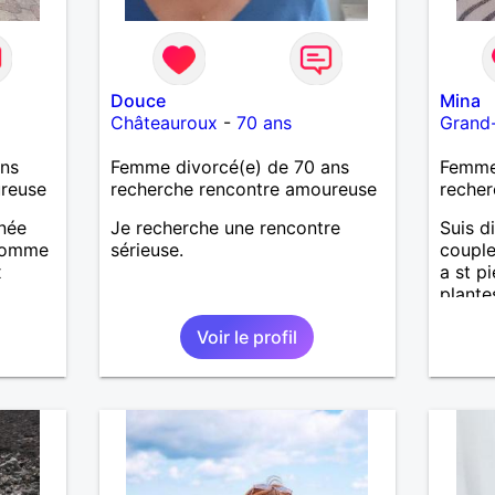
Douce
Mina
Châteauroux
-
70 ans
Grand
ans
Femme divorcé(e) de 70 ans
Femme 
ureuse
recherche rencontre amoureuse
recher
nnée
Je recherche une rencontre
Suis di
 homme
sérieuse.
couple
x
a st pi
plante
voyag
Voir le profil