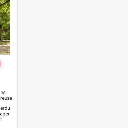
uvent.
eux
de la
tout
 ai
igoler
ans
ureuse
perdu
tager
t