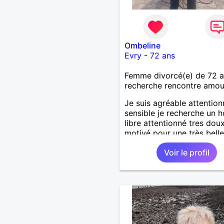
Ombeline
Evry
-
72 ans
Femme divorcé(e) de 72 
recherche rencontre amo
Je suis agréable attentio
sensible je recherche un
libre attentionné tres dou
motivé pour une très belle
longue histoire sérieuse et
Voir le profil
sincère