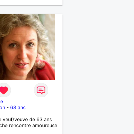
le
on
-
63 ans
 veuf/veuve de 63 ans
che rencontre amoureuse