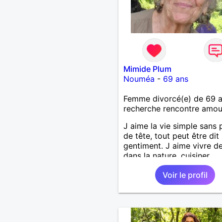
Mimide Plum
Nouméa
-
69 ans
Femme divorcé(e) de 69 
recherche rencontre amo
J aime la vie simple sans 
de tête, tout peut être dit
gentiment. J aime vivre d
dans la nature, cuisiner,
randonner, camper, voyage
Voir le profil
découvrir, comprendre de
nouveaux trucs technique
sur la vie des êtres vivants
aime danser, faire la fête.
bois pratiquement pas d a