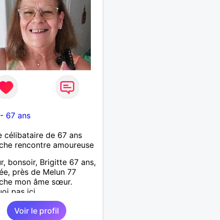
-
67 ans
célibataire de 67 ans
che rencontre amoureuse
r, bonsoir, Brigitte 67 ans,
ée, près de Melun 77
rche mon âme sœur.
oi pas ici.
Voir le profil