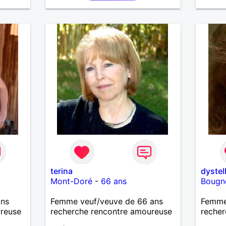
terina
dystel
Mont-Doré
-
66 ans
Bougn
ans
Femme veuf/veuve de 66 ans
Femme
ureuse
recherche rencontre amoureuse
recher