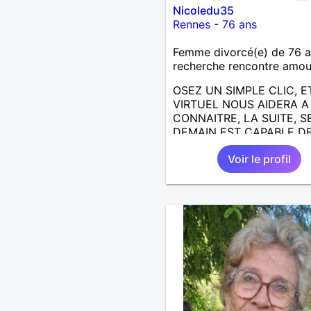
Nicoledu35
Rennes
-
76 ans
Femme divorcé(e) de 76 
recherche rencontre amo
OSEZ UN SIMPLE CLIC, E
VIRTUEL NOUS AIDERA 
CONNAITRE, LA SUITE, S
DEMAIN EST CAPABLE DE
ECRIRE; J AIMERAIS
Voir le profil
RENCONTRER, LA COMPLI
LE PARTAGE DES BELLES
CHOSES DE LA VIE : BAL
VOYAGES EN FRANCE OU
AILLEURS. ETRE A L ECO
DE L AUTRE, ET LA VIE S
PLUS BELLE
ENCORE.....................