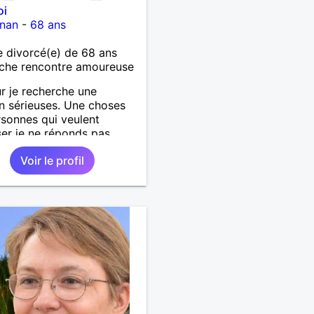
oi
gnan
-
68 ans
 divorcé(e) de 68 ans
che rencontre amoureuse
r je recherche une
on sérieuses. Une choses
rsonnes qui veulent
er je ne réponds pas....
Voir le profil