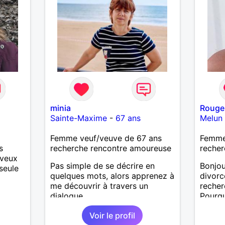
minia
Rouge
Sainte-Maxime
-
67 ans
Melun
Femme veuf/veuve de 67 ans
Femme 
s
recherche rencontre amoureuse
recher
 veux
Pas simple de se décrire en
Bonjou
seule
quelques mots, alors apprenez à
divorc
me découvrir à travers un
reche
dialogue.
Pourqu
Voir le profil