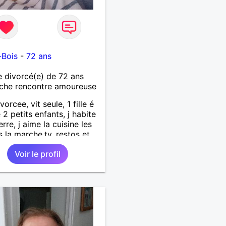
-Bois
-
72 ans
divorcé(e) de 72 ans
che rencontre amoureuse
vorcee, vit seule, 1 fille é
 2 petits enfants, j habite
erre, j aime la cuisine les
s la marche,tv, restos et
es 1m65 68 kgse
Voir le profil