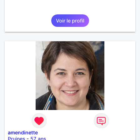
Voir le profil
amendinette
Pruines
-
57 ans