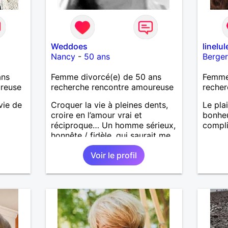
Weddoes
linelul
Nancy
-
50 ans
Berge
ans
Femme divorcé(e) de 50 ans
Femme
ureuse
recherche rencontre amoureuse
recher
vie de
Croquer la vie à pleines dents,
Le plai
croire en l’amour vrai et
bonheu
réciproque… Un homme sérieux,
compli
honnête / fidèle, qui saurait me
faire rire à nouveau, est le bien
Voir le profil
venu !