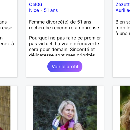
Cel06
Zezett
Nice
-
51 ans
Aurilla
ans
Femme divorcé(e) de 51 ans
Bien s
ureuse
recherche rencontre amoureuse
mobile
à une 
en
Pourquoi ne pas faire ce premier
renez à
pas virtuel. La vraie découverte
sera pour demain. Sincérité et
délicatesse sont mes priorités.
Voir le profil