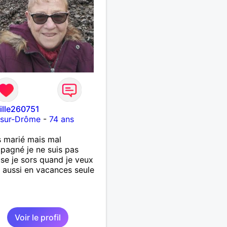
fille260751
-sur-Drôme
-
74 ans
s marié mais mal
agné je ne suis pas
se je sors quand je veux
t aussi en vacances seule
Voir le profil