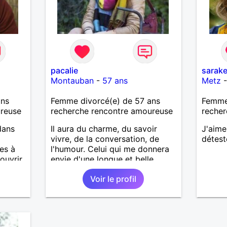
pacalie
sarake
Montauban
-
57 ans
Metz
ans
Femme divorcé(e) de 57 ans
Femme
ureuse
recherche rencontre amoureuse
recher
dans
Il aura du charme, du savoir
J'aime
vivre, de la conversation, de
détest
es à
l'humour. Celui qui me donnera
uvrir.
envie d'une longue et belle
histoire.
Voir le profil