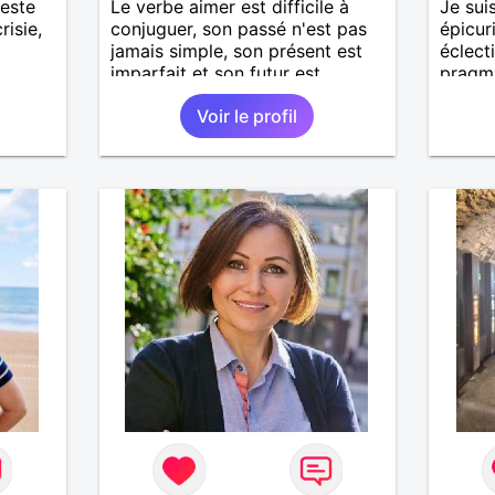
teste
Le verbe aimer est difficile à
Je sui
risie,
conjuguer, son passé n'est pas
épicur
jamais simple, son présent est
éclecti
imparfait et son futur est
pragm
conditionnel.
passio
Voir le profil
des m