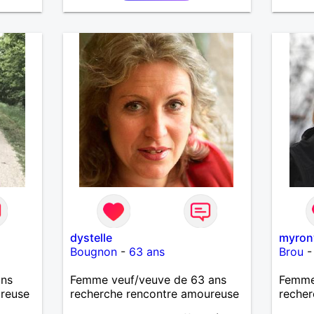
dystelle
myro
Bougnon
-
63 ans
Brou
ans
Femme veuf/veuve de 63 ans
Femme
ureuse
recherche rencontre amoureuse
recher