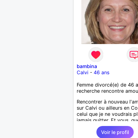
bambina
Calvi
-
46 ans
Femme divorcé(e) de 46 
recherche rencontre amo
Rencontrer à nouveau l'a
sur Calvi ou ailleurs en Co
celui que je ne voudrais p
jamais quitter. Et vous, qu
votre rêve ?
Voir le profil