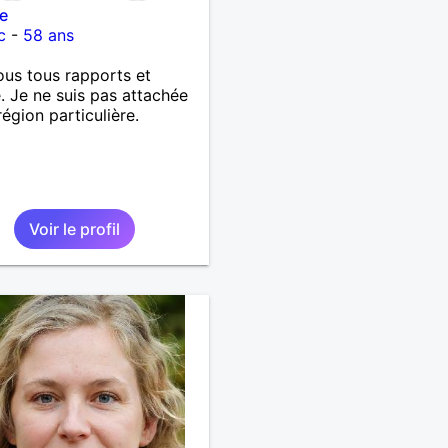
e
c
-
58 ans
ous tous rapports et
. Je ne suis pas attachée
région particulière.
Voir le profil