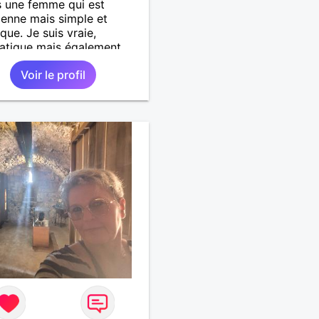
s une femme qui est
ienne mais simple et
que. Je suis vraie,
atique mais également
nnée, j'ai envie de vivre
Voir le profil
oments à deux.