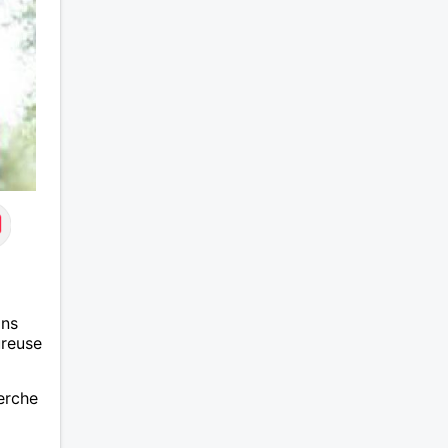
ans
ureuse
herche