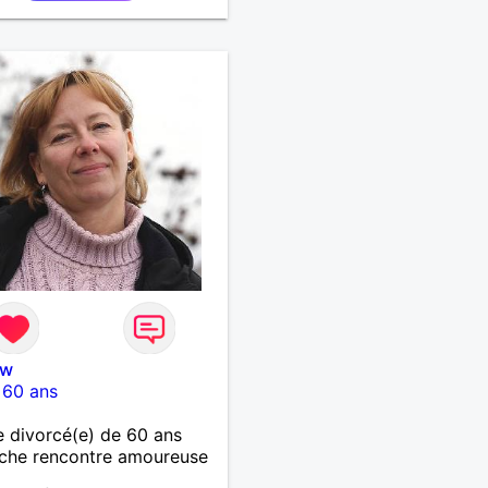
nw
-
60 ans
 divorcé(e) de 60 ans
che rencontre amoureuse