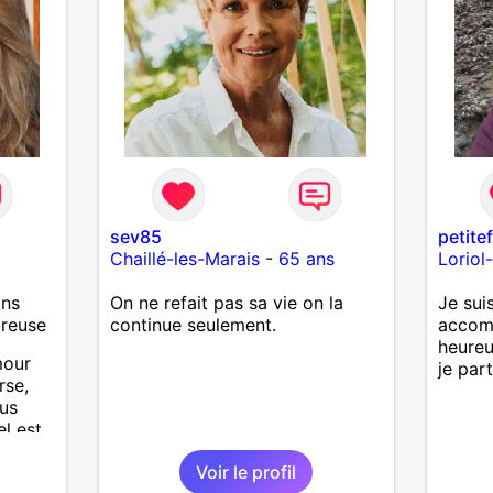
sev85
petite
Chaillé-les-Marais
-
65 ans
Loriol
ans
On ne refait pas sa vie on la
Je sui
ureuse
continue seulement.
accomp
heureu
mour
je par
rse,
lus
el est
Voir le profil