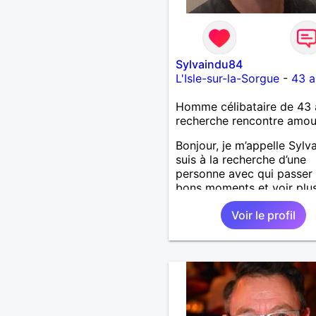
Sylvaindu84
L'Isle-sur-la-Sorgue
-
43 a
Homme célibataire de 43 
recherche rencontre amo
Bonjour, je m’appelle Sylva
suis à la recherche d’une
personne avec qui passer
bons moments et voir plus
nous nous correspondons
Voir le profil
J’aime la nature, les voya
aussi faire la fête de tem
temps ;-)Je suis papa d’un
garçon de 7 ans dont je
m’occupe en garde alterné
J’aime à peu près tous les
de musique. (Oui je suis p
fan de Jul). Je fais du spo