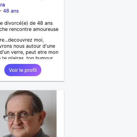
ra
-
48 ans
 divorcé(e) de 48 ans
che rencontre amoureuse
re...decouvrez moi,
rons nous autour d'une
 d'un verre, peut etre mon
e te plairas, ton humour
a pouffer.. en tout cas on
Voir le profil
 a gagner.