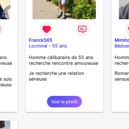
Franck565
Mimit
Locminé
-
55 ans
Bédue
ans
Homme célibataire de 55 ans
Homme
ureuse
recherche rencontre amoureuse
recher
Je recherche une relation
Romant
e suis
sérieuse
sensue
rieuse
e vous
Voir le profil