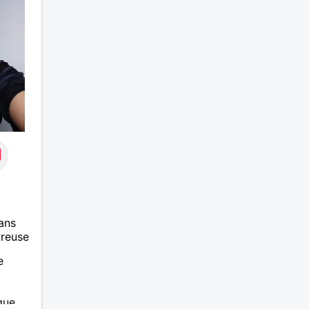
ans
ureuse
e
que,