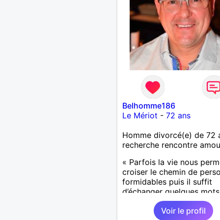
pour garder la forme et pl
agréable à regarder. (Enfin
pense en tout cas 😂)
Belhomme186
Le Mériot
-
72 ans
Homme divorcé(e) de 72 
recherche rencontre amo
« Parfois la vie nous perm
croiser le chemin de pers
formidables puis il suffit
d’échanger quelques mots
comprendre qu’elles devi
Voir le profil
importantes et pour le res