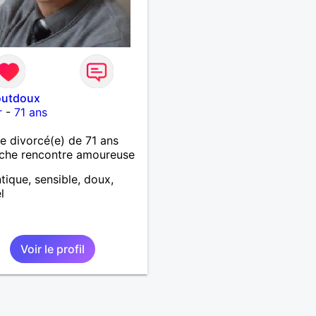
outdoux
r
-
71 ans
 divorcé(e) de 71 ans
che rencontre amoureuse
ique, sensible, doux,
l
Voir le profil