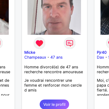
utôt
découv
 je le
Micke
Pjr40
Champeaux
-
47 ans
Dax
-
ans
Homme divorcé(e) de 47 ans
Homme 
ureuse
recherche rencontre amoureuse
recher
et de
Je voudrai rencontrer une
Moi, c’
onnes
femme et renforcer mon cercle
papa d
d amis
fierté
 pour
années
ennent
affini
Voir le profil
te de
rompre