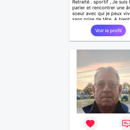
Retraité . sportif , Je suis
parler et rencontrer une 
soeur avec qui je peux viv
sans prise de tête. A bient
espère . Amicalement
Voir le profil