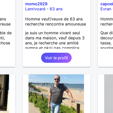
momo2929
capoei
Lanrivoaré
-
63 ans
Evran
ans
Homme veuf/veuve de 63 ans
Homme
ureuse
recherche rencontre amoureuse
recher
ble de
je suis un homme vivant seul
Que di
ti,
dans ma maison, veuf depuis 3
decouv
 chose
ans, je recherche une amitié
tasse,
sympa et pkoi pas complice
sourir
avec femme de la cinquantaine
me fer
Voir le profil
à soixantaine passée . Aimerais
a tout
la sentir coquinette, pour se
faire des bisous et qui sait se
découvrir tous les deux !!!!