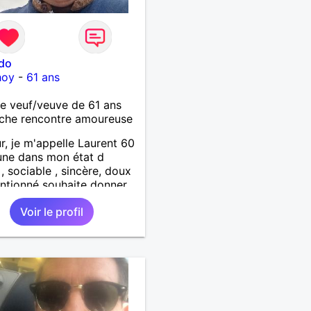
ido
hoy
-
61 ans
 veuf/veuve de 61 ans
che rencontre amoureuse
r, je m'appelle Laurent 60
une dans mon état d
 , sociable , sincère, doux
entionné souhaite donner
tendresse , de l'amour et
Voir le profil
up de bonheur a la
qui souhaitera partager
. Bientôt en retraite a la
l 'année et libre de toute
inte. Digne de confiance à
me qui voudras m 'en
er en toute sincérité.
e reste venez me