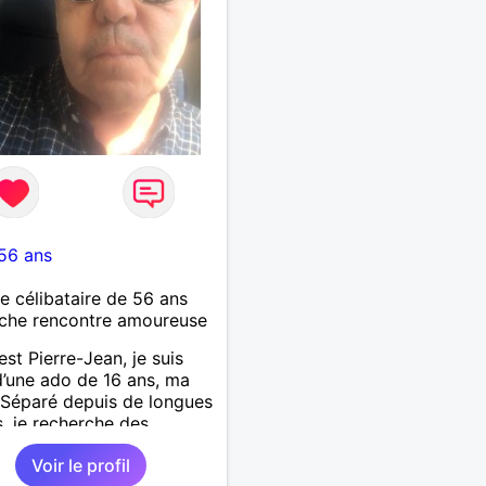
rir par un échange.
56 ans
célibataire de 56 ans
che rencontre amoureuse
est Pierre-Jean, je suis
’une ado de 16 ans, ma
. Séparé depuis de longues
, je recherche des
tés amicales afin de
Voir le profil
 une solitude parfois