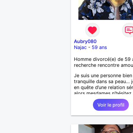
Aubry080
Najac
-
59 ans
Homme divorcé(e) de 59 
recherche rencontre amo
Je suis une personne bien
tranquille dans sa peau… j
en quête d’une relation sé
alors mesdames n’hésitez
surtout pas ! Au plaisir d
Voir le profil
lire.