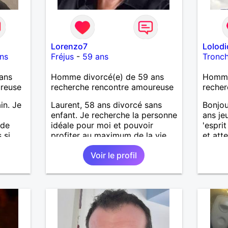
Lorenzo7
Lolod
ns
Fréjus
-
59 ans
Tronc
ans
Homme divorcé(e) de 59 ans
Homme
ureuse
recherche rencontre amoureuse
recher
in. Je
Laurent, 58 ans divorcé sans
Bonjou
enfant. Je recherche la personne
ans je
 de
idéale pour moi et pouvoir
'esprit
 si
profiter au maximum de la vie
et att
.
de couple
de la 
Voir le profil
ges et
beauco
ps en
femme 
 petit
ma vie 
fin de 
e.
contra
 styles
la fem
as trop
accord
rt
Pour l