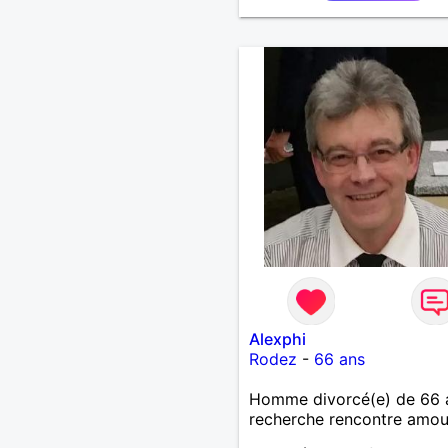
notre vie. »
Alexphi
Rodez
-
66 ans
Homme divorcé(e) de 66 
recherche rencontre amo